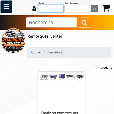
Email
Mot de passe
ok
Remorques Center
Accueil
Vous êtes ici
1 produits
Options remorques