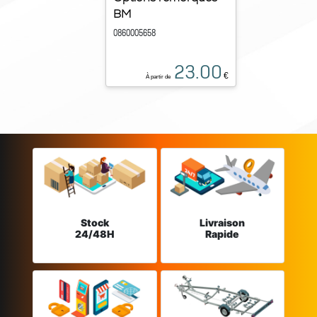
BM
0860005658
23.00
€
À partir de
Stock
Livraison
24/48H
Rapide