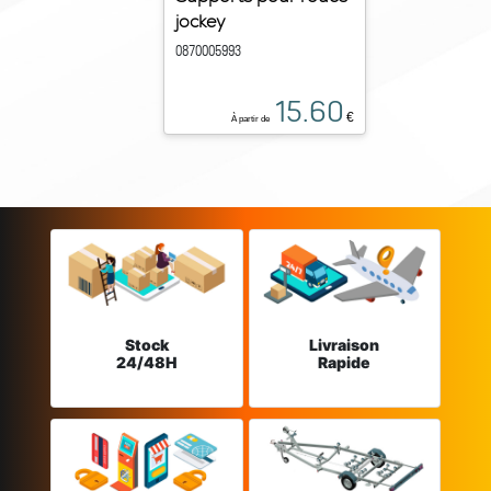
jockey
0870005993
15.60
€
À partir de
Stock
Livraison
24/48H
Rapide