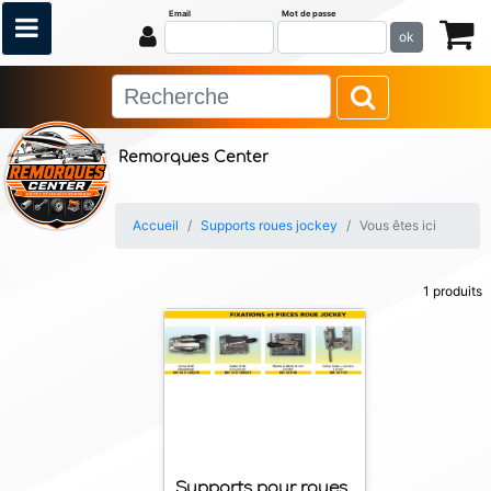
Email
Mot de passe
ok
Remorques Center
Accueil
Supports roues jockey
Vous êtes ici
1 produits
Supports pour roues