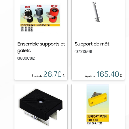
Ensemble supports et
Support de mât
galets
0870005996
0870005362
26.70
165.40
€
€
À partir de
À partir de