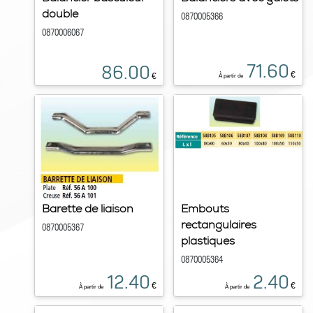
double
0870005366
0870006067
71.60
86.00
€
€
À partir de
Barette de liaison
Embouts
rectangulaires
0870005367
plastiques
0870005364
12.40
2.40
€
€
À partir de
À partir de