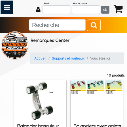
Email
Mot de passe
ok
Remorques Center
Accueil
Supports et rouleaux
Vous êtes ici
10 produits
Balancier basculeur
Balanciers avec galets