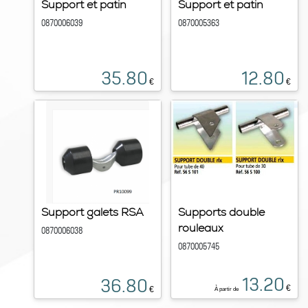
Support et patin
Support et patin
0870006039
0870005363
35.80
12.80
€
€
Support galets RSA
Supports double
rouleaux
0870006038
0870005745
13.20
36.80
€
€
À partir de