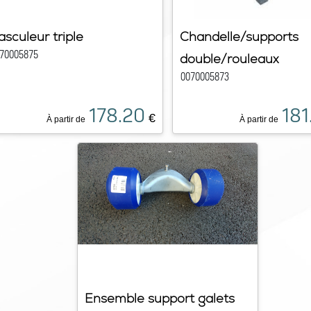
asculeur triple
Chandelle/supports
70005875
double/rouleaux
0070005873
178.20
181
€
À partir de
À partir de
Ensemble support galets