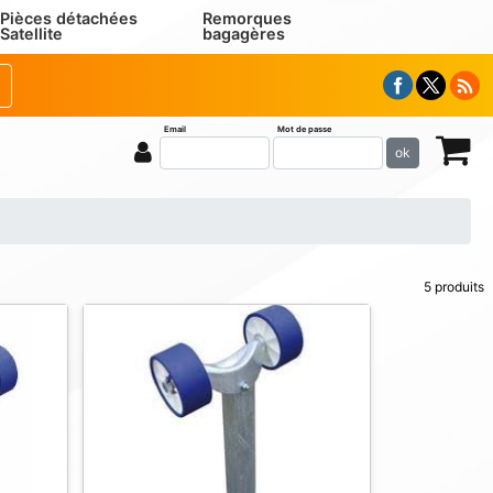
Pièces détachées
Remorques
Satellite
bagagères
Email
Mot de passe
ok
5 produits