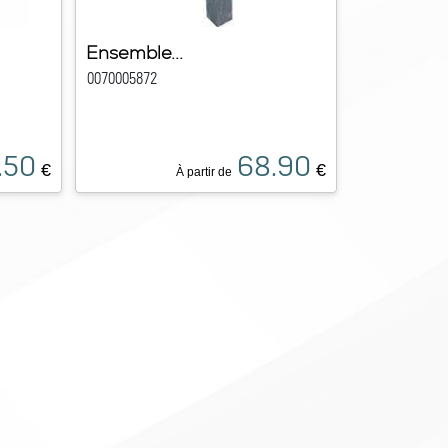
Ensemble...
0070005872
.50
68.90
€
€
À partir de