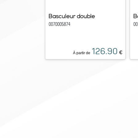
Basculeur double
B
0070005874
00
126.90
€
À partir de