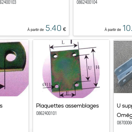
62400103
0862400104
5.40
10
€
À partir de
À partir de
s
Plaquettes assemblages
U sup
0862400101
Omé
0870006