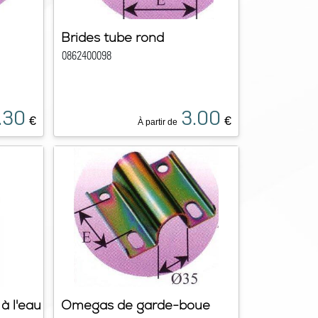
Brides tube rond
0862400098
.30
3.00
€
€
À partir de
à l'eau
Omegas de garde-boue