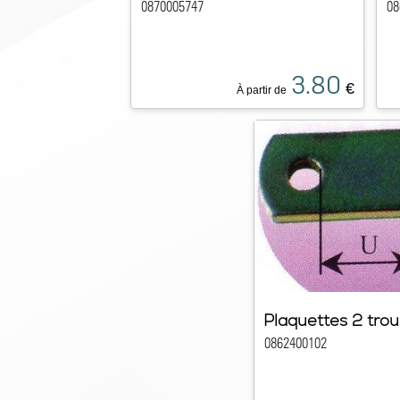
0870005747
08
3.80
€
À partir de
Plaquettes 2 trou
0862400102