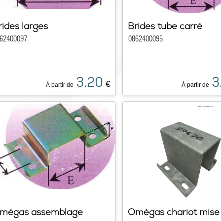
rides larges
Brides tube carré
62400097
0862400095
3.20
3
€
À partir de
À partir de
mégas assemblage
Omégas chariot mise 