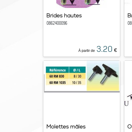
Brides hautes
B
0862400096
08
3.20
€
À partir de
Molettes mâles
O