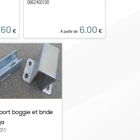
0862400100
.60
6.00
€
€
À partir de
port boggie et bride
ga
011