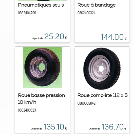
Pneumatiques seuls
Roue à bandage
0862404799
0862400324
25.20
144.00
€
€
À partir de
Roue basse pression
Roue complète 112 x 5
10 km/h
0860005842
0862400323
135.10
136.70
€
€
À partir de
À partir de