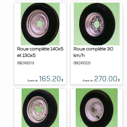
Roue complète 140x5
Roue complète 30
et 130x5
km/h
0862400318
0862400320
165.20
270.00
€
€
À partir de
À partir de