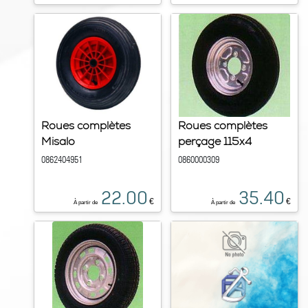
Roues complètes
Roues complètes
Misalo
perçage 115x4
0862404951
0860000309
22.00
35.40
€
€
À partir de
À partir de