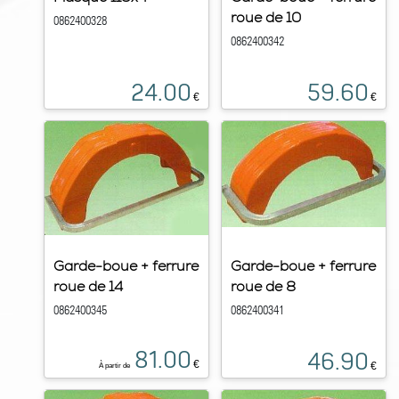
roue de 10
0862400328
0862400342
24.00
59.60
€
€
Garde-boue + ferrure
Garde-boue + ferrure
roue de 14
roue de 8
0862400345
0862400341
81.00
46.90
€
€
À partir de