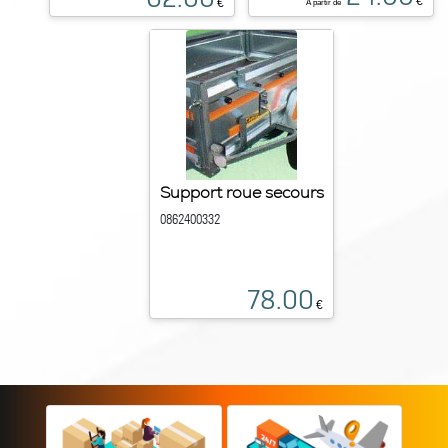
€
€
À partir de
Support roue secours
0862400332
78.00
€