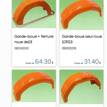
Garde-boue + ferrure
Garde-boue seul roue
roue de13
10R13
0862400343
0860000338
64.30
31.40
€
€
À partir de
À partir de