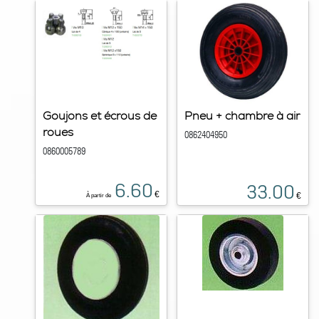
Goujons et écrous de
Pneu + chambre à air
roues
0862404950
0860005789
6.60
33.00
€
€
À partir de