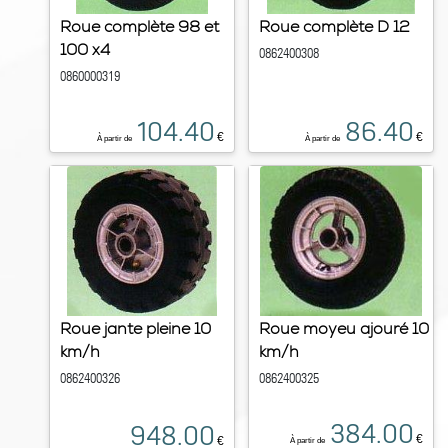
Roue complète 98 et
Roue complète D 12
100 x4
0862400308
0860000319
104.40
86.40
€
€
À partir de
À partir de
Roue jante pleine 10
Roue moyeu ajouré 10
km/h
km/h
0862400326
0862400325
384.00
948.00
€
€
À partir de