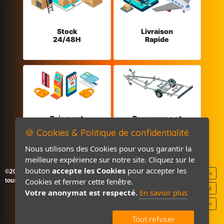
Stock
Livraison
24/48H
Rapide
Paiement
Remorques et
sécurisé
Pièces détachées
🍪 Cookies & Politique de confidentialité
Nous utilisons des Cookies pour vous garantir la
meilleure expérience sur notre site. Cliquez sur le
bouton
accepte les Cookies
pour accepter les
©2026-2027 France Accastillage
Mentions légales
Cookies et fermer cette fenêtre.
tous droits réservés
Politique de confidentialité
Votre anonymat est respecté.
En savoir plus
Contact / Plan
Tout refuser