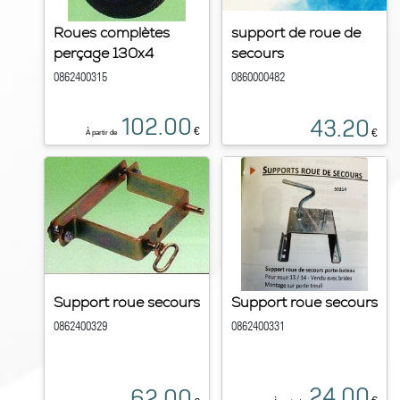
Roues complètes
support de roue de
perçage 130x4
secours
0862400315
0860000482
102.00
43.20
€
€
À partir de
Support roue secours
Support roue secours
0862400329
0862400331
24.00
62.00