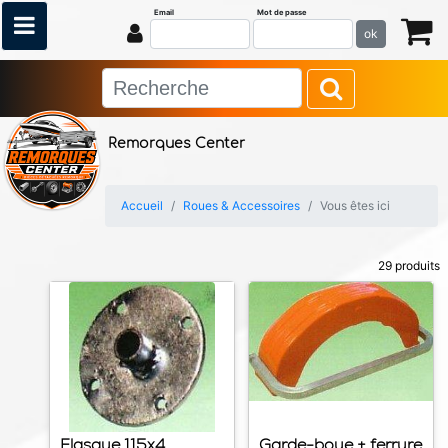
Email
Mot de passe
ok
Remorques Center
Accueil
Roues & Accessoires
Vous êtes ici
29 produits
Flasque 115x4
Garde-boue + ferrure