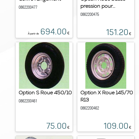
pression pour...
0862200477
0862200475
694.00
151.20
€
€
À partir de
Option S Roue 450/10
Option X Roue 145/70
R13
0862200461
0862200462
75.00
109.00
€
€