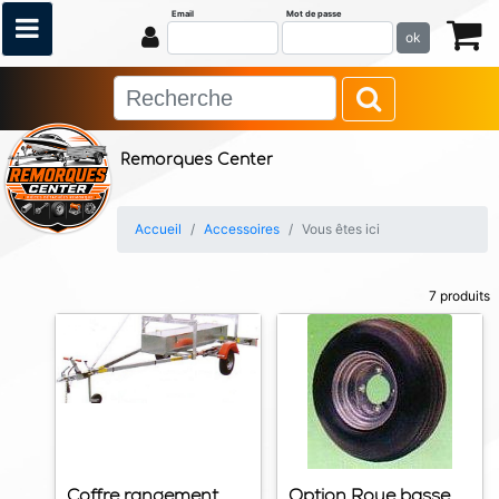
Email
Mot de passe
ok
Remorques Center
Accueil
Accessoires
Vous êtes ici
7 produits
Coffre rangement
Option Roue basse