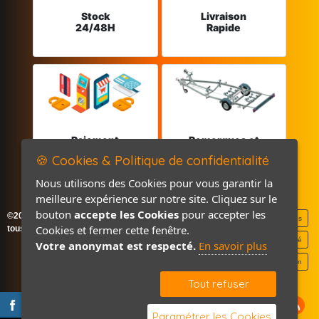
Stock
Livraison
24/48H
Rapide
Paiement
Remorques et
sécurisé
Pièces détachées
🍪 Cookies & Politique de confidentialité
Nous utilisons des Cookies pour vous garantir la
meilleure expérience sur notre site. Cliquez sur le
bouton
accepte les Cookies
pour accepter les
©2026-2027 France Accastillage
Mentions légales
Cookies et fermer cette fenêtre.
tous droits réservés
Politique de confidentialité
Votre anonymat est respecté.
En savoir plus
Contact / Plan
Tout refuser
Paramétrer les Cookies