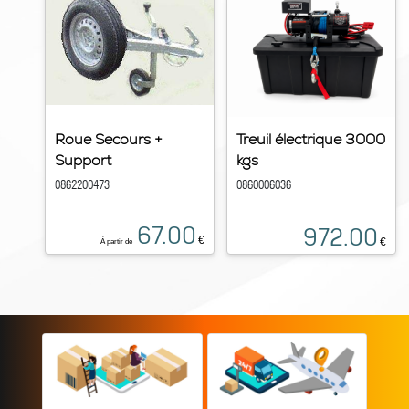
Roue Secours +
Treuil électrique 3000
Support
kgs
0862200473
0860006036
67.00
972.00
€
€
À partir de