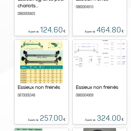
chariots...
0860004910
0860005603
124.60
464.80
€
€
À partir de
À partir de
Essieux non freinés
Essieux non freinés
0870005348
0860004909
257.00
324.00
€
€
À partir de
À partir de