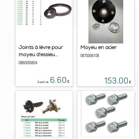
Joints à lèvre pour
Moyeu en acier
moyeu d'essieu...
0870006108
0860005604
6.60
153.00
€
€
À partir de