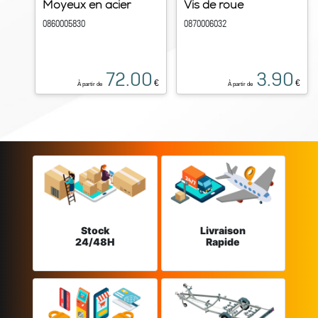
Moyeux en acier
Vis de roue
0860005830
0870006032
72.00
3.90
€
€
À partir de
À partir de
Stock
Livraison
24/48H
Rapide