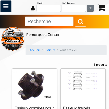
Email
Mot de passe
ok
Remorques Center
Accueil
Essieux
Vous êtes ici
8 produits
Essieux agraires pour
Essieux freinés