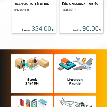
Essieux non freinés
Kits d'essieux freinés
0860004909
0870005315
324.00
90.00
€
€
À partir de
À partir de
Stock
Livraison
24/48H
Rapide