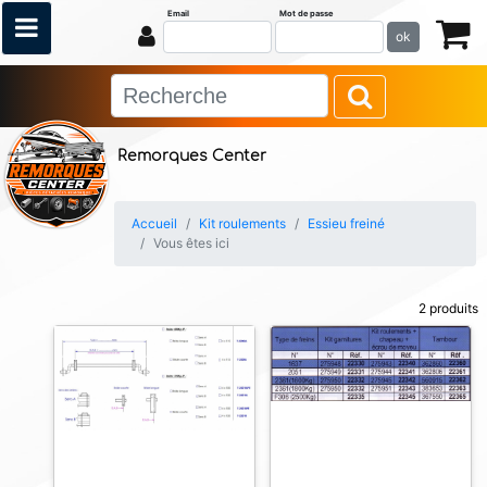
Email
Mot de passe
ok
Remorques Center
Accueil
Kit roulements
Essieu freiné
Vous êtes ici
2 produits