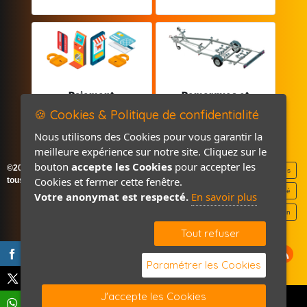
Paiement
Remorques et
sécurisé
Pièces détachées
🍪 Cookies & Politique de confidentialité
Nous utilisons des Cookies pour vous garantir la
meilleure expérience sur notre site. Cliquez sur le
bouton
accepte les Cookies
pour accepter les
©2026-2027 France Accastillage
Mentions légales
Cookies et fermer cette fenêtre.
tous droits réservés
Politique de confidentialité
Votre anonymat est respecté.
En savoir plus
Contact / Plan
Tout refuser
Paramétrer les Cookies
J'accepte les Cookies