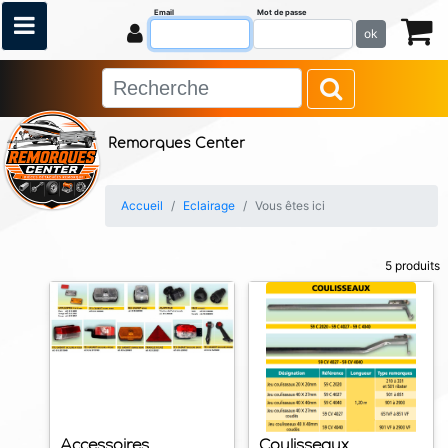
Email
Mot de passe
ok
Remorques Center
Accueil
Eclairage
Vous êtes ici
5 produits
Accessoires
Coulisseaux