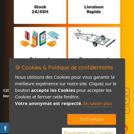
Stock
Livraison
24/48H
Rapide
Paiement
Remorques et
sécurisé
Pièces détachées
🍪 Cookies & Politique de confidentialité
Nous utilisons des Cookies pour vous garantir la
meilleure expérience sur notre site. Cliquez sur le
bouton
accepte les Cookies
pour accepter les
©2026-2027 France Accastillage
Mentions légales
Cookies et fermer cette fenêtre.
tous droits réservés
Politique de confidentialité
Votre anonymat est respecté.
En savoir plus
Contact / Plan
Tout refuser
Paramétrer les Cookies