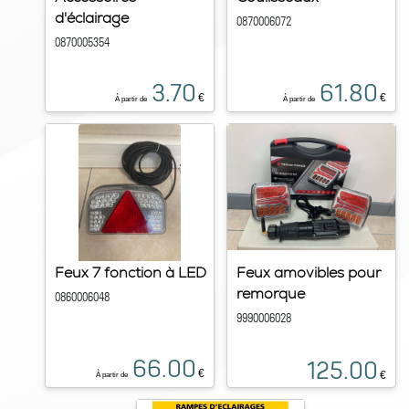
d'éclairage
0870006072
0870005354
3.70
61.80
€
€
À partir de
À partir de
Feux 7 fonction à LED
Feux amovibles pour
remorque
0860006048
9990006028
66.00
125.00
€
€
À partir de