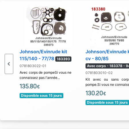
Johnson/Evinrude kit
Johnson/Evinrude k
115/140 - 77/78
cv - 80/85
183393
0781803022-01
Avec corps - 183378 - 
Avec corps de pompeSi vous ne
0781803010-02
connaissez pas l'année...
Kit avec ou sans cor
pompe.Si vous ne connaiss
135.80
€
130.20
€
Disponible sous 15 jours
Disponible sous 15 jours