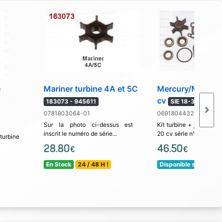
e
Mariner turbine 4A et 5C
Mercury/Mariner 
cv
183073 - 945611
SIE 18-3252
0781803064-01
0691804432-01
Sur la photo ci-dessus est
Kit turbine + joints po
inscrit le numéro de série...
20 cv série n°...
urbine
28.80
46.50
€
€
En Stock
24 / 48 H !
Disponible sous 15 jo