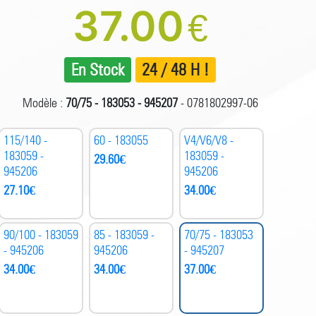
37.00
€
En Stock
24 / 48 H !
Modèle :
70/75 - 183053 - 945207
- 0781802997-06
115/140 -
60 - 183055
V4/V6/V8 -
183059 -
183059 -
29.60
€
945206
945206
27.10
€
34.00
€
90/100 - 183059
85 - 183059 -
70/75 - 183053
- 945206
945206
- 945207
34.00
€
34.00
€
37.00
€