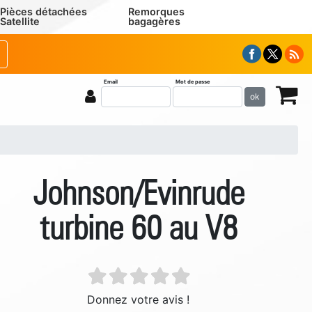
Pièces détachées
Remorques
Satellite
bagagères
Email
Mot de passe
ok
Johnson/Evinrude
turbine 60 au V8
Donnez votre avis !