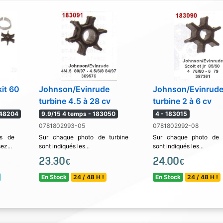
it 60
Johnson/Evinrude
Johnson/Evinrud
turbine 4.5 à 28 cv
turbine 2 à 6 cv
948204
9.9/15 4 temps - 183050
4 - 183015
0781802993-05
0781802992-08
ps de
Sur chaque photo de turbine
Sur chaque photo de t
ez...
sont indiqués les...
sont indiqués les...
23.30
24.00
€
€
En Stock
24 / 48 H !
En Stock
24 / 48 H !