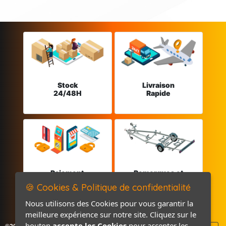
Stock
Livraison
24/48H
Rapide
Paiement
Remorques et
sécurisé
Pièces détachées
🍪 Cookies & Politique de confidentialité
Nous utilisons des Cookies pour vous garantir la
meilleure expérience sur notre site. Cliquez sur le
bouton
accepte les Cookies
pour accepter les