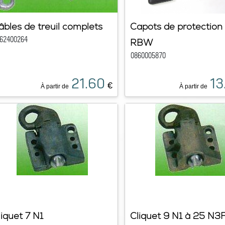
âbles de treuil complets
Capots de protection 
62400264
RBW
0860005870
21.60
13
€
À partir de
À partir de
liquet 7 N1
Cliquet 9 N1 à 25 N3