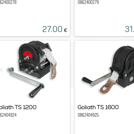
62400278
0862400279
27.00
31
€
oliath TS 1200
Goliath TS 1600
62404924
0862404925