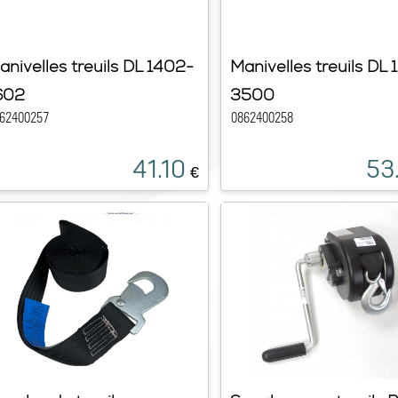
anivelles treuils DL 1402-
Manivelles treuils DL
602
3500
62400257
0862400258
41.10
53
€