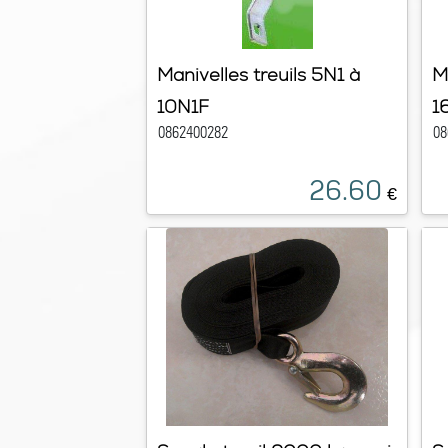
Manivelles treuils 5N1 à
M
10N1F
1
0862400282
08
26.60
€