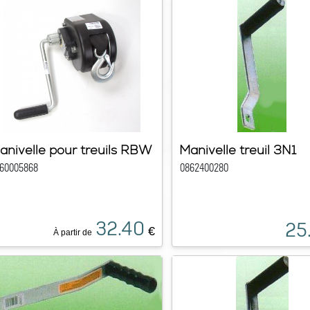
anivelle pour treuils RBW
Manivelle treuil 3N1
60005868
0862400280
32.40
25
€
À partir de