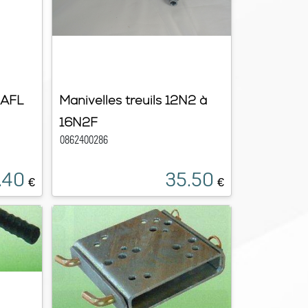
 AFL
Manivelles treuils 12N2 à
16N2F
0862400286
.40
35.50
€
€