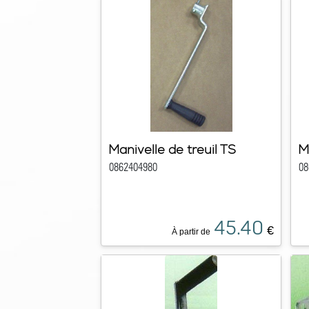
Manivelle de treuil TS
M
0862404980
08
45.40
€
À partir de