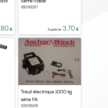
 RBW
Serre-câble
0862400267
.80
3.70
€
€
À partir de
Treuil électrique 1000 kg
série FA
0382405049