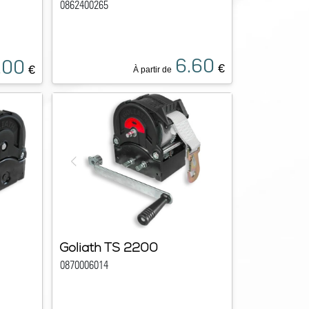
0862400265
6.60
.00
€
€
À partir de
Goliath TS 2200
0870006014