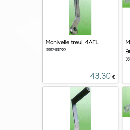
Manivelle treuil 4AFL
M
0862400283
9
08
43.30
€