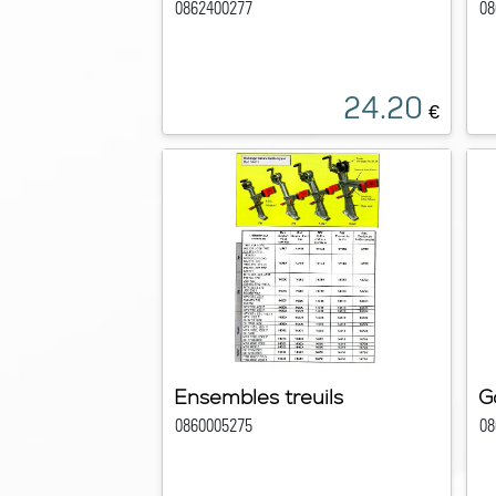
0862400277
08
24.20
€
Ensembles treuils
G
0860005275
08