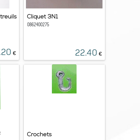
treuils
Cliquet 3N1
0862400275
.20
22.40
€
€
F
Crochets