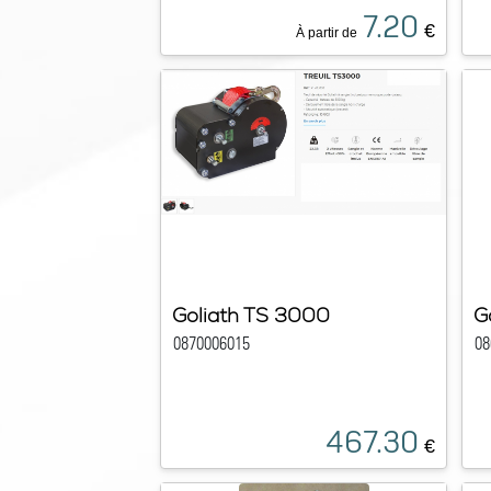
7.20
€
À partir de
Goliath TS 3000
G
0870006015
08
467.30
€