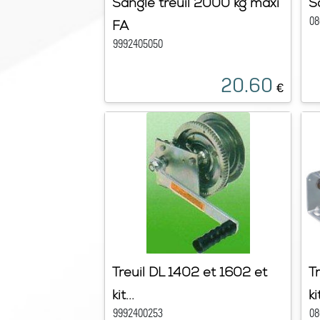
Sangle treuil 2000 kg maxi
S
08
FA
9992405050
20.60
€
Treuil DL 1402 et 1602 et
T
kit...
kit
9992400253
08