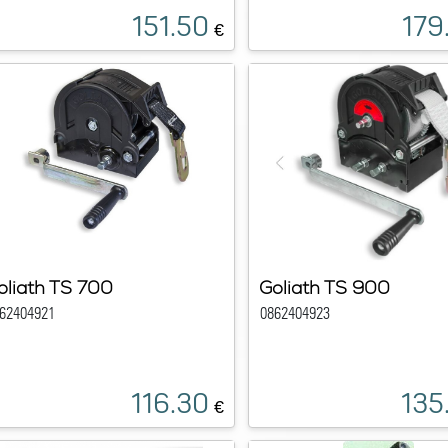
151.50
179
€
oliath TS 700
Goliath TS 900
62404921
0862404923
116.30
135
€