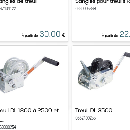
angles de treuil
Sangles pour treuils
62404122
0860005869
30.00
22
€
À partir de
À partir de
reuil DL 1800 à 2500 et
Treuil DL 3500
0862400255
...
60000254