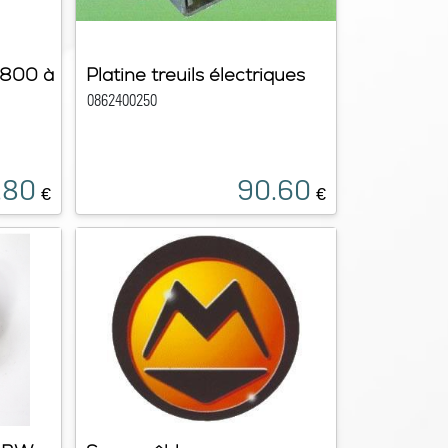
 1800 à
Platine treuils électriques
0862400250
.80
90.60
€
€