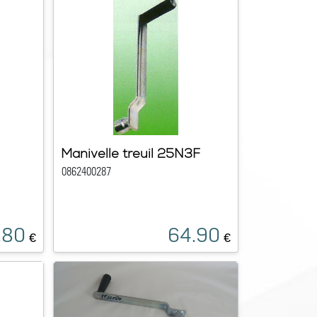
Manivelle treuil 25N3F
0862400287
.80
64.90
€
€