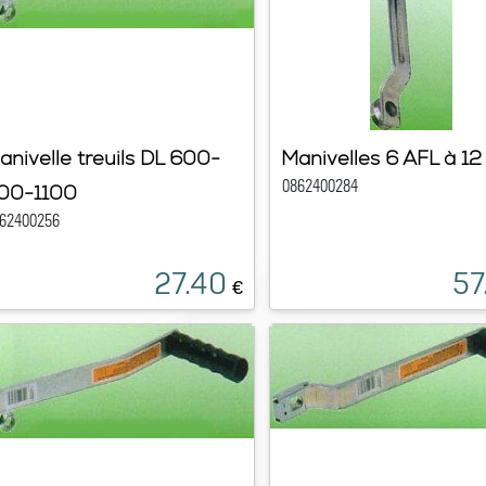
anivelle treuils DL 600-
Manivelles 6 AFL à 12
0862400284
00-1100
62400256
27.40
57
€