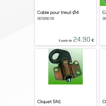
Cable pour treuil Ø4
C
0870006109
08
24.90
€
À partir de
Cliquet 5N1
C