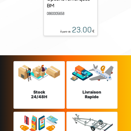
BM
0860005658
23.00
€
À partir de
Stock
Livraison
24/48H
Rapide