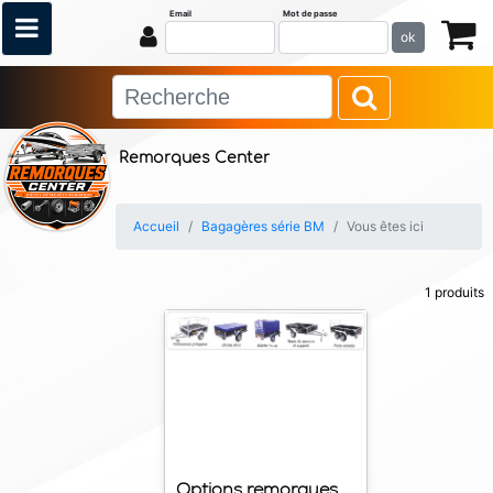
Email
Mot de passe
ok
Remorques Center
Accueil
Bagagères série BM
Vous êtes ici
1 produits
Options remorques