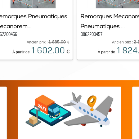
emorques Pneumatiques
Remorques Mecanor
ecanorem...
Pneumatiques ...
62200456
0862200457
1 885.00
2 
Ancien prix :
€
Ancien prix :
1 602.00
1 824
€
À partir de
À partir de