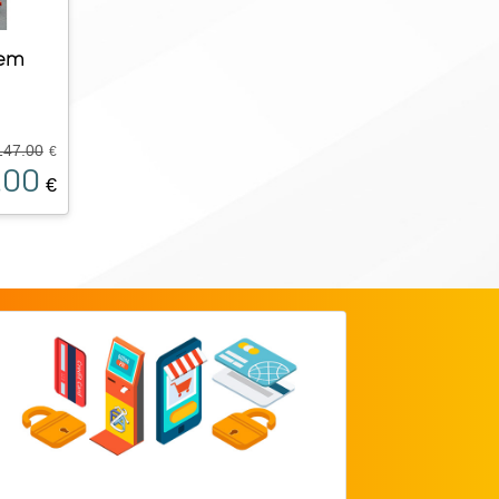
em
147.00
€
.00
€