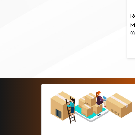
R
M
08