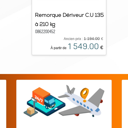
Remorque Dériveur C.U 135
à 210 kg
0862200452
1 194.00
Ancien prix :
€
1 549.00
€
À partir de