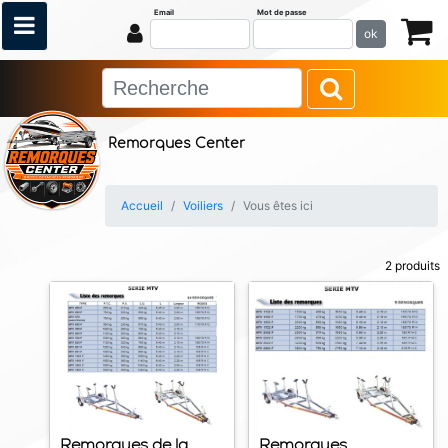
Email
Mot de passe
ok
Remorques Center
Accueil
Voiliers
Vous êtes ici
2 produits
Remorques de la
Remorques