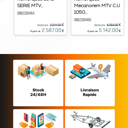
SERIE MTV...
Mecanorem MTV C.U
1050...
0862200454
0862200455
€
€
3 044.00
6 050.00
Ancien prix :
Ancien prix :
2 587.00
5 142.00
€
€
À partir de
À partir de
Stock
Livraison
24/48H
Rapide