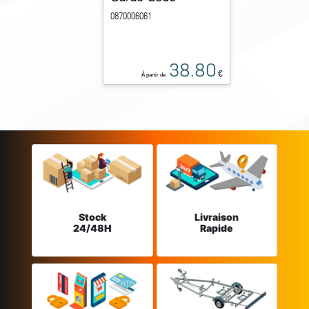
0870006061
38.80
€
À partir de
Stock
Livraison
24/48H
Rapide