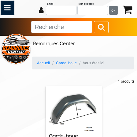
Email
Mot de passe
ok
Remorques Center
Accueil
Garde-boue
Vous êtes ici
1 produits
Garde-boue