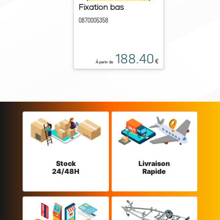
Fixation bas
0870005358
188.40
€
À partir de
Stock
Livraison
24/48H
Rapide