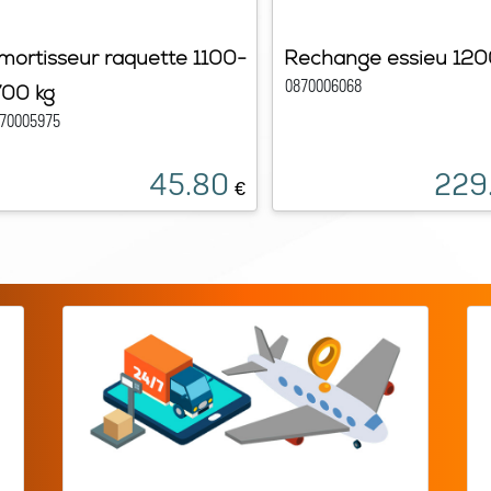
mortisseur raquette 1100-
Rechange essieu 120
0870006068
700 kg
70005975
45.80
229
€