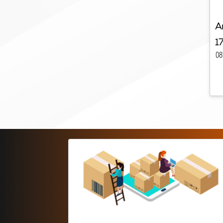
A
1
08