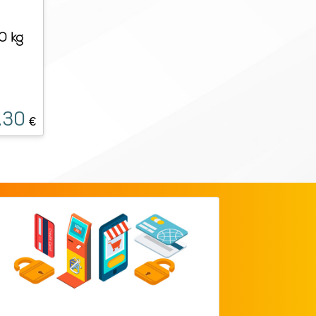
0 kg
.30
€