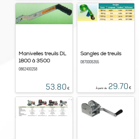
Manivelles treuils DL
Sangles de treuils
1800 à 3500
0870005355
0862400258
29.70
53.80
€
€
À partir de