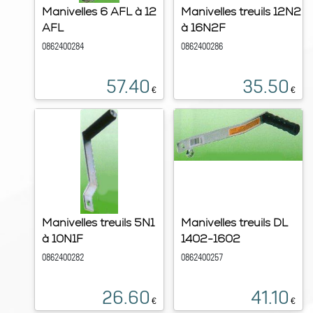
Manivelles 6 AFL à 12
Manivelles treuils 12N2
AFL
à 16N2F
0862400284
0862400286
57.40
35.50
€
€
Manivelles treuils 5N1
Manivelles treuils DL
à 10N1F
1402-1602
0862400282
0862400257
26.60
41.10
€
€