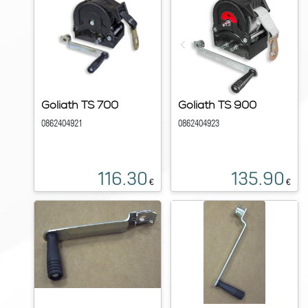
Goliath TS 700
Goliath TS 900
0862404921
0862404923
116.30
135.90
€
€