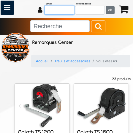
Email
Mot de passe
ok
Remorques Center
Accueil
Treuils et accessoires
Vous êtes ici
23 produits
Goliath TS 1200
Goliath TS 1600