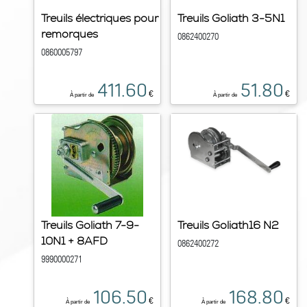
Treuils électriques pour
Treuils Goliath 3-5N1
remorques
0862400270
0860005797
411.60
51.80
€
€
À partir de
À partir de
Treuils Goliath 7-9-
Treuils Goliath16 N2
10N1 + 8AFD
0862400272
9990000271
106.50
168.80
€
€
À partir de
À partir de