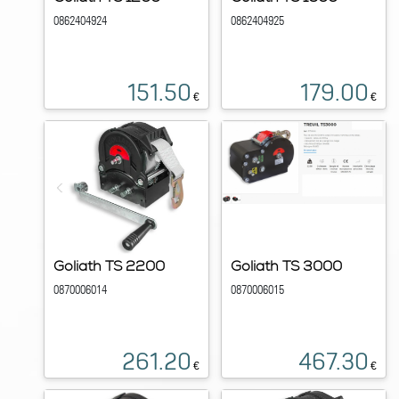
0862404924
0862404925
151.50
179.00
€
€
Goliath TS 2200
Goliath TS 3000
0870006014
0870006015
261.20
467.30
€
€