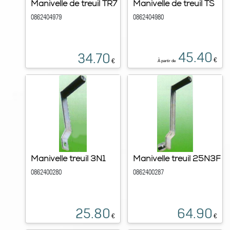
Manivelle de treuil TR7
Manivelle de treuil TS
0862404979
0862404980
45.40
34.70
€
€
À partir de
Manivelle treuil 3N1
Manivelle treuil 25N3F
0862400280
0862400287
25.80
64.90
€
€