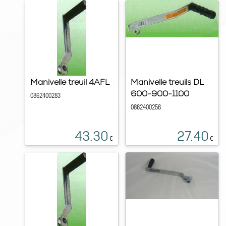
Manivelle treuil 4AFL
Manivelle treuils DL
600-900-1100
0862400283
0862400256
43.30
27.40
€
€