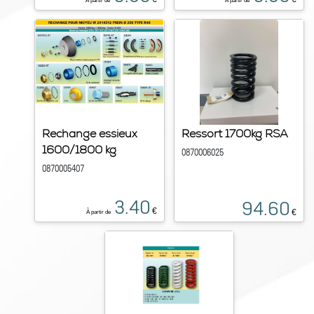
À partir de
À partir de
Rechange essieux
Ressort 1700kg RSA
1600/1800 kg
0870006025
0870005407
3.40
94.60
€
€
À partir de