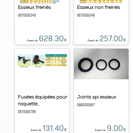
Essieux freinés
Essieux non freinés
0870005349
0870005348
628.30
257.00
€
€
À partir de
À partir de
Fusées équipées pour
Joints spi essieux
raquette...
0860005997
0870005788
131.40
9.00
€
€
À partir de
À partir de