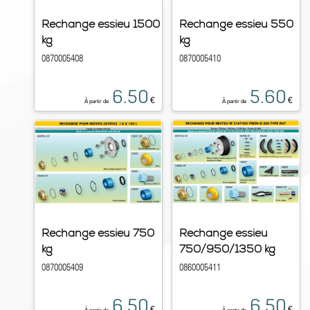
Rechange essieu 1500
Rechange essieu 550
kg
kg
0870005408
0870005410
6.50
5.60
€
€
À partir de
À partir de
Rechange essieu 750
Rechange essieu
kg
750/950/1350 kg
0870005409
0860005411
6.50
6.50
€
€