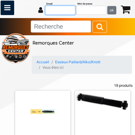
Email
Mot de passe
ok
Remorques Center
Accueil
Essieux Paillard/Alko/Knott
Vous êtes ici
19 produits