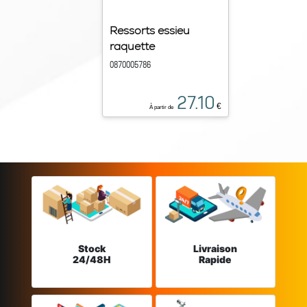
Ressorts essieu
raquette
0870005786
27.10
€
À partir de
Stock
Livraison
24/48H
Rapide