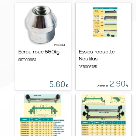
Ecrou roue 550kg
Essieu raquette
Nautilus
0870006051
0870005785
2.90
5.60
€
€
À partir de