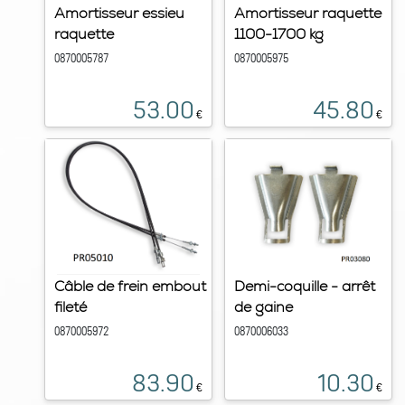
Amortisseur essieu
Amortisseur raquette
raquette
1100-1700 kg
0870005787
0870005975
53.00
45.80
€
€
Câble de frein embout
Demi-coquille - arrêt
fileté
de gaine
0870005972
0870006033
83.90
10.30
€
€