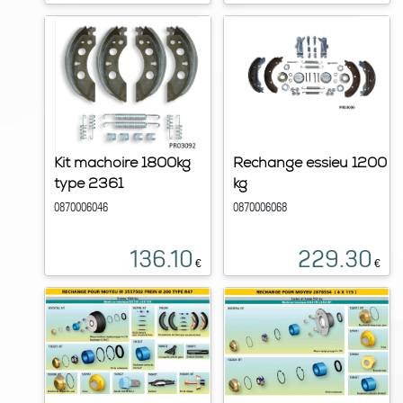
Kit machoire 1800kg
Rechange essieu 1200
type 2361
kg
0870006046
0870006068
136.10
229.30
€
€